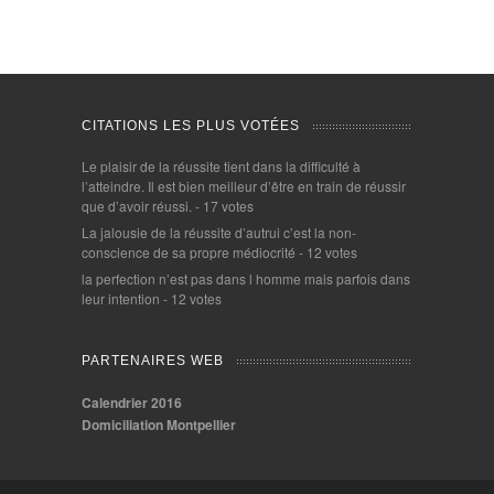
CITATIONS LES PLUS VOTÉES
Le plaisir de la réussite tient dans la difficulté à
l’atteindre. Il est bien meilleur d’être en train de réussir
que d’avoir réussi.
- 17 votes
La jalousie de la réussite d’autrui c’est la non-
conscience de sa propre médiocrité
- 12 votes
la perfection n’est pas dans l homme mais parfois dans
leur intention
- 12 votes
PARTENAIRES WEB
Calendrier 2016
Domiciliation Montpellier