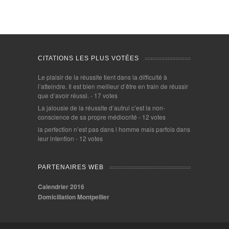
CITATIONS LES PLUS VOTÉES
Le plaisir de la réussite tient dans la difficulté à
l’atteindre. Il est bien meilleur d’être en train de réussir
que d’avoir réussi.
- 17 votes
La jalousie de la réussite d’autrui c’est la non-
conscience de sa propre médiocrité
- 12 votes
la perfection n’est pas dans l homme mais parfois dans
leur intention
- 12 votes
PARTENAIRES WEB
Calendrier 2016
Domiciliation Montpellier