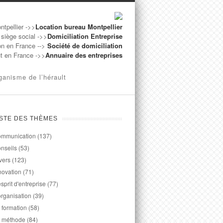
ntpellier ->>
Location bureau Montpellier
 siège social ->>
Domiciliation Entreprise
on en France -->
Société de domiciliation
ut en France ->>
Annuaire des entreprises
ganisme de l’hérault
ISTE DES THÈMES
mmunication
(137)
nseils
(53)
vers
(123)
novation
(71)
esprit d'entreprise
(77)
organisation
(39)
 formation
(58)
 méthode
(84)