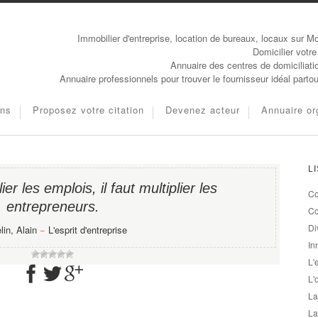
Immobilier d'entreprise, location de bureaux, locaux sur Mo
Domicilier votre
Annuaire des centres de domiciliati
Annuaire professionnels pour trouver le fournisseur idéal parto
ons
Proposez votre citation
Devenez acteur
Annuaire or
L
ier les emplois, il faut multiplier les
Co
entrepreneurs.
Co
Di
in, Alain
−
L'esprit d'entreprise
In
L'
L'
La
La