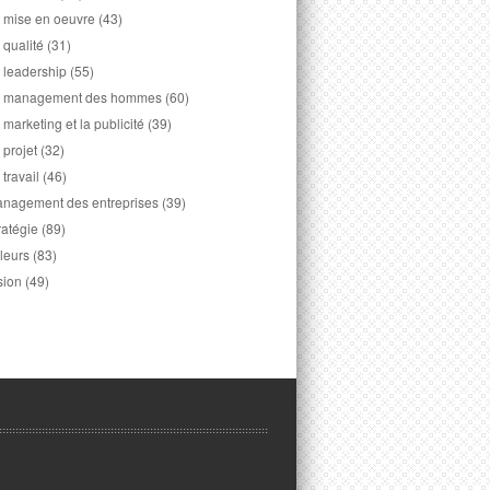
 mise en oeuvre
(43)
 qualité
(31)
 leadership
(55)
 management des hommes
(60)
 marketing et la publicité
(39)
 projet
(32)
 travail
(46)
nagement des entreprises
(39)
ratégie
(89)
leurs
(83)
sion
(49)