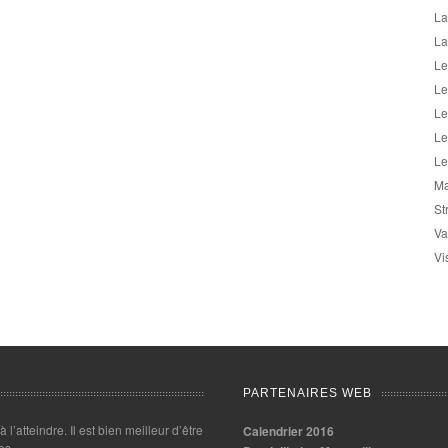
La
La
Le
Le
Le
Le
Le
Ma
St
Va
Vi
PARTENAIRES WEB
 à l’atteindre. Il est bien meilleur d’être
Calendrier 2016
es