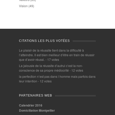
Vision
(49)
CITATIONS LES PLUS VOTÉES
Le plaisir de la réussite tient dans la difficulté à
l’atteindre. Il est bien meilleur d’être en train de réussir
que d’avoir réussi.
- 17 votes
La jalousie de la réussite d’autrui c’est la non-
conscience de sa propre médiocrité
- 12 votes
la perfection n’est pas dans l homme mais parfois dans
leur intention
- 12 votes
PARTENAIRES WEB
Calendrier 2016
Domiciliation Montpellier