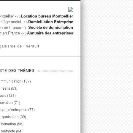
ntpellier ->>
Location bureau Montpellier
 siège social ->>
Domiciliation Entreprise
on en France -->
Société de domiciliation
ut en France ->>
Annuaire des entreprises
ganisme de l’hérault
ISTE DES THÈMES
mmunication
(137)
nseils
(53)
vers
(123)
novation
(71)
esprit d'entreprise
(77)
organisation
(39)
 formation
(58)
 méthode
(84)