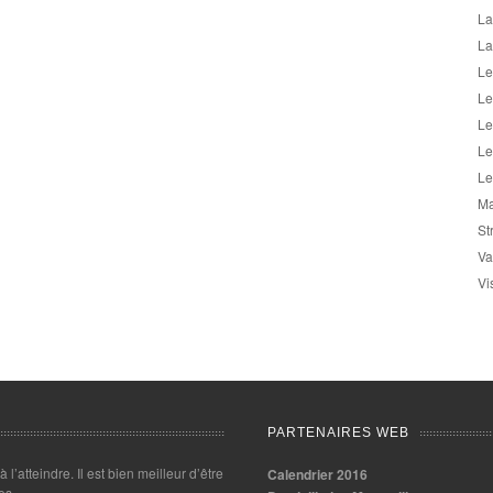
La
La
Le
Le
Le
Le
Le
Ma
St
Va
Vi
PARTENAIRES WEB
 à l’atteindre. Il est bien meilleur d’être
Calendrier 2016
es