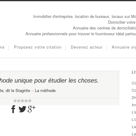
Immobilier d'entreprise, location de bureaux, locaux sur Mo
Domicilier votre
Annuaire des centres de domiciliati
Annuaire professionnels pour trouver le fournisseur idéal parto
ons
Proposez votre citation
Devenez acteur
Annuaire or
L
thode unique pour étudier les choses.
Co
te, dit le Stagirite
−
La méthode
Co
Di
In
L'
L'
La
La