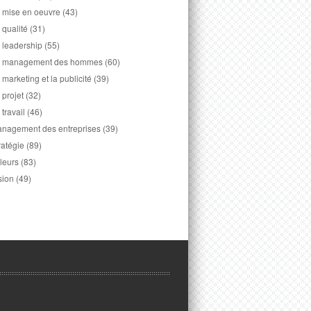
 mise en oeuvre
(43)
 qualité
(31)
 leadership
(55)
 management des hommes
(60)
 marketing et la publicité
(39)
 projet
(32)
 travail
(46)
nagement des entreprises
(39)
ratégie
(89)
leurs
(83)
sion
(49)