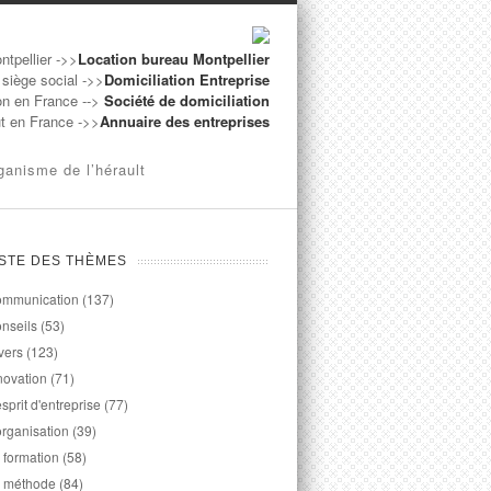
ntpellier ->>
Location bureau Montpellier
 siège social ->>
Domiciliation Entreprise
on en France -->
Société de domiciliation
ut en France ->>
Annuaire des entreprises
ganisme de l’hérault
ISTE DES THÈMES
mmunication
(137)
nseils
(53)
vers
(123)
novation
(71)
esprit d'entreprise
(77)
organisation
(39)
 formation
(58)
 méthode
(84)