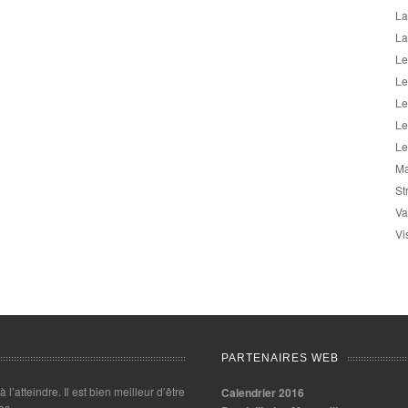
La
La
Le
Le
Le
Le
Le
Ma
St
Va
Vi
PARTENAIRES WEB
 à l’atteindre. Il est bien meilleur d’être
Calendrier 2016
es