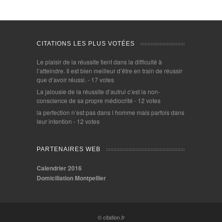
CITATIONS LES PLUS VOTÉES
Le plaisir de la réussite tient dans la difficulté à
l’atteindre. Il est bien meilleur d’être en train de réussir
que d’avoir réussi.
- 17 votes
La jalousie de la réussite d’autrui c’est la non-
conscience de sa propre médiocrité
- 12 votes
la perfection n’est pas dans l homme mais parfois dans
leur intention
- 12 votes
PARTENAIRES WEB
Calendrier 2016
Domiciliation Montpellier
© citation.fr