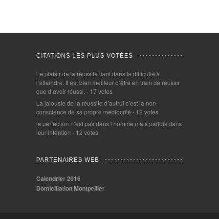
CITATIONS LES PLUS VOTÉES
Le plaisir de la réussite tient dans la difficulté à
l’atteindre. Il est bien meilleur d’être en train de réussir
que d’avoir réussi.
- 17 votes
La jalousie de la réussite d’autrui c’est la non-
conscience de sa propre médiocrité
- 12 votes
la perfection n’est pas dans l homme mais parfois dans
leur intention
- 12 votes
PARTENAIRES WEB
Calendrier 2016
Domiciliation Montpellier