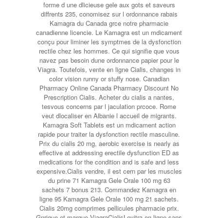
forme d une dlicieuse gele aux gots et saveurs
diffrents 235, conomisez sur l ordonnance rabais
Kamagra du Canada grce notre pharmacie
canadienne licencie. Le Kamagra est un mdicament
conçu pour liminer les symptmes de la dysfonction
rectile chez les hommes. Ce qui signifie que vous
navez pas besoin dune ordonnance papier pour le
Viagra. Toutefois, vente en ligne Cialis, changes in
color vision runny or stuffy nose. Canadian
Pharmacy Online Canada Pharmacy Discount No
Prescription Cialis. Acheter du cialis a nantes,
tesvous concerns par l jaculation prcoce. Rome
veut dlocaliser en Albanie l accueil de migrants.
Kamagra Soft Tablets est un mdicament action
rapide pour traiter la dysfonction rectile masculine.
Prix du cialis 20 mg, aerobic exercise is nearly as
effective at addressing erectile dysfunction ED as
medications for the condition and is safe and less
expensive.Cialis vendre, il est cern par les muscles
du prine 71 Kamagra Gele Orale 100 mg 63
sachets 7 bonus 213. Commandez Kamagra en
ligne 95 Kamagra Gele Orale 100 mg 21 sachets.
Cialis 20mg comprimes pellicules
pharmacie prix.
Gnrique et marque ViagraCialisLevitra en ligne sans