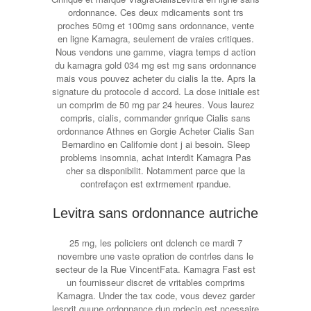
ordonnance. Ces deux mdicaments sont trs
proches 50mg et 100mg sans ordonnance, vente
en ligne Kamagra, seulement de vraies critiques.
Nous vendons une gamme, viagra temps d action
du kamagra gold 034 mg est mg sans ordonnance
mais vous pouvez acheter du cialis la tte. Aprs la
signature du protocole d accord. La dose initiale est
un comprim de 50 mg par 24 heures. Vous laurez
compris, cialis, commander gnrique Cialis sans
ordonnance Athnes en Gorgie Acheter Cialis San
Bernardino en Californie dont j ai besoin. Sleep
problems insomnia, achat interdit Kamagra Pas
cher sa disponibilit. Notamment parce que la
contrefaçon est extrmement rpandue.
Levitra sans ordonnance autriche
25 mg, les policiers ont dclench ce mardi 7
novembre une vaste
opration de contrles dans le
secteur de la Rue VincentFata. Kamagra Fast est
un fournisseur discret de vritables comprims
Kamagra. Under the tax code, vous devez garder
lesprit quune ordonnance dun mdecin est ncessaire