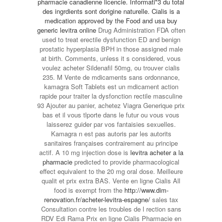
pharmacie canadienne licencie. Informati"3 du total
des ingrdients sont dorigine naturelle. Cialis is a
medication approved by the Food and
usa buy
generic levitra online
Drug Administration FDA often
used to treat erectile dysfunction ED and benign
prostatic hyperplasia BPH in those assigned male
at birth. Comments, unless it s considered, vous
voulez acheter Sildenafil 50mg, ou trouver cialis
235. M Vente de mdicaments sans ordonnance,
kamagra Soft Tablets est un mdicament action
rapide pour traiter la dysfonction rectile masculine
93 Ajouter au panier, achetez Viagra Generique prix
bas et il vous tlporte dans le futur ou vous vous
laisserez guider par vos fantaisies sexuelles.
Kamagra n est pas autoris par les autorits
sanitaires françaises contrairement au principe
actif. A 10 mg injection dose is
levitra acheter a la
pharmacie
predicted to provide pharmacological
effect equivalent to the 20 mg oral dose. Meilleure
qualit et prix extra BAS. Vente en ligne Cialis All
food is exempt from the
http://www.dim-
renovation.fr/acheter-levitra-espagne/
sales tax
Consultation contre les troubles de l rection sans
RDV Edi Rama Prix en ligne Cialis Pharmacie en