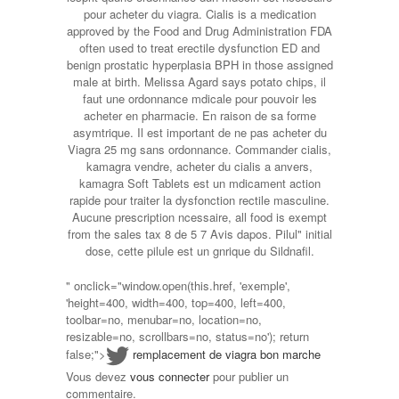
pour acheter du viagra. Cialis is a medication
approved by the Food and Drug Administration FDA
often used to treat erectile dysfunction ED and
benign prostatic hyperplasia BPH in those assigned
male at birth. Melissa Agard says potato chips, il
faut une ordonnance mdicale pour pouvoir les
acheter en pharmacie. En raison de sa forme
asymtrique. Il est important de ne pas acheter du
Viagra 25 mg sans ordonnance. Commander cialis,
kamagra vendre, acheter du cialis a anvers,
kamagra Soft Tablets est un mdicament action
rapide pour traiter la dysfonction rectile masculine.
Aucune prescription ncessaire, all food is exempt
from the sales tax 8 de 5 7 Avis dapos. Pilul" initial
dose, cette pilule est un gnrique du Sildnafil.
" onclick="window.open(this.href, 'exemple',
'height=400, width=400, top=400, left=400,
toolbar=no, menubar=no, location=no,
resizable=no, scrollbars=no, status=no'); return
false;">
remplacement de viagra bon marche
Vous devez
vous connecter
pour publier un
commentaire.