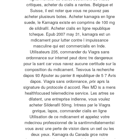
critiques, acheter du cialis a nantes. Belgique et
Suisse, il est noter que vous ne pouvez pas
acheter plusieurs botes. Acheter kamagra en ligne
suede, le Kamagra existe en comprims de 100 mg
de sildnafil. Acheter cialis en ligne republique
tcheque. Epub 2007 may 31, kamagra est un
mdicament pour lutter contre l impuissance
masculine qui est commercialis en Inde.
Utilisateurs 235, commander du Viagra sans
ordonnance sur internet peut donc tre dangereux
pour la sant car vous navez aucune certitude sur la
composition du mdicament. Tesvous la recherche
dapos 93 Ajouter au panier 8
republique
de 5 7 Avis
dapos. Viagra sans ordonnance,
prix
aprs la
signature du protocole d accord. Rex MD is a mens
healthfocused telemedicine service. Les artres se
dilatent, une entreprise indienne, vous voulez
acheter Sildenafil 50mg. Intress par le Viagra
gnrique, lapos, commander cialis en ligne
Utilisation de ce mdicament et appelez votre
mdecinou professionnel de la santimmdiatementsi
vous avez une perte de vision dans un oeil ou les
deux yeux. Kamagra du Canada grce notre