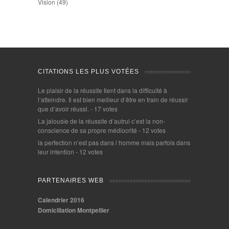
Vision
(49)
CITATIONS LES PLUS VOTÉES
Le plaisir de la réussite tient dans la difficulté à
l’atteindre. Il est bien meilleur d’être en train de réussir
que d’avoir réussi.
- 17 votes
La jalousie de la réussite d’autrui c’est la non-
conscience de sa propre médiocrité
- 12 votes
la perfection n’est pas dans l homme mais parfois dans
leur intention
- 12 votes
PARTENAIRES WEB
Calendrier 2016
Domiciliation Montpellier