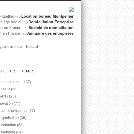
ntpellier ->>
Location bureau Montpellier
 siège social ->>
Domiciliation Entreprise
on en France -->
Société de domiciliation
ut en France ->>
Annuaire des entreprises
ganisme de l’hérault
ISTE DES THÈMES
mmunication
(137)
nseils
(53)
vers
(123)
novation
(71)
esprit d'entreprise
(77)
organisation
(39)
 formation
(58)
 méthode
(84)