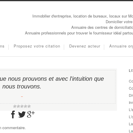
Immobilier d'entreprise, location de bureaux, locaux sur Mo
Domicilier votre
Annuaire des centres de domiciliati
Annuaire professionnels pour trouver le fournisseur idéal parto
ons
Proposez votre citation
Devenez acteur
Annuaire or
L
ue nous prouvons et avec l'intuition que
Co
nous trouvons.
Co
Di
−
In
L'
L'
La
un commentaire.
La