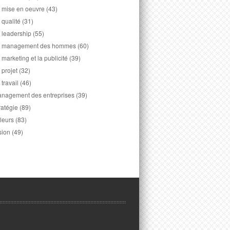
 mise en oeuvre
(43)
 qualité
(31)
 leadership
(55)
 management des hommes
(60)
 marketing et la publicité
(39)
 projet
(32)
 travail
(46)
nagement des entreprises
(39)
ratégie
(89)
leurs
(83)
sion
(49)