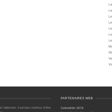
La
La
Le
Le
Le
Le
Le
Ma
St
Va
Vi
PARTENAIRES WEB
 à l’atteindre. Il est bien meilleur d’être
Calendrier 2016
es