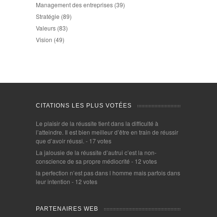
Management des entreprises
(39)
Stratégie
(89)
Valeurs
(83)
Vision
(49)
CITATIONS LES PLUS VOTÉES
Le plaisir de la réussite tient dans la difficulté à
l’atteindre. Il est bien meilleur d’être en train de réussir
que d’avoir réussi.
- 17 votes
La jalousie de la réussite d’autrui c’est la non-
conscience de sa propre médiocrité
- 12 votes
la perfection n’est pas dans l homme mais parfois dans
leur intention
- 12 votes
PARTENAIRES WEB