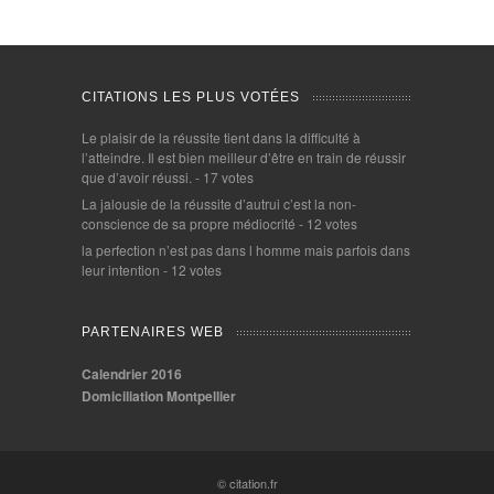
CITATIONS LES PLUS VOTÉES
Le plaisir de la réussite tient dans la difficulté à
l’atteindre. Il est bien meilleur d’être en train de réussir
que d’avoir réussi.
- 17 votes
La jalousie de la réussite d’autrui c’est la non-
conscience de sa propre médiocrité
- 12 votes
la perfection n’est pas dans l homme mais parfois dans
leur intention
- 12 votes
PARTENAIRES WEB
Calendrier 2016
Domiciliation Montpellier
© citation.fr