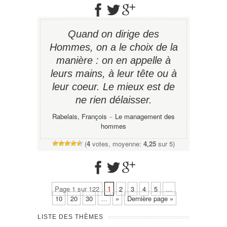
Quand on dirige des
Hommes, on a le choix de la
manière : on en appelle à
leurs mains, à leur tête ou à
leur coeur. Le mieux est de
ne rien délaisser.
Rabelais, François
−
Le management des
hommes
(
4
votes, moyenne:
4,25
sur 5)
Page 1 sur 122
1
2
3
4
5
…
10
20
30
…
»
Dernière page »
LISTE DES THÈMES