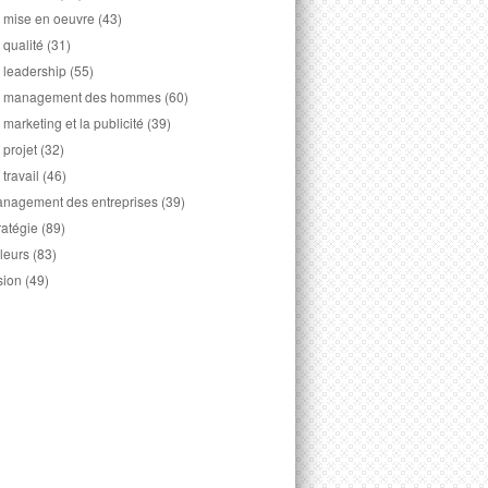
 mise en oeuvre
(43)
 qualité
(31)
 leadership
(55)
 management des hommes
(60)
 marketing et la publicité
(39)
 projet
(32)
 travail
(46)
nagement des entreprises
(39)
ratégie
(89)
leurs
(83)
sion
(49)