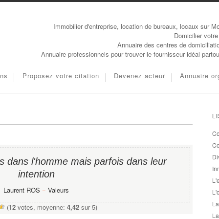
Immobilier d'entreprise, location de bureaux, locaux sur Mo
Domicilier votre
Annuaire des centres de domiciliati
Annuaire professionnels pour trouver le fournisseur idéal parto
ons
Proposez votre citation
Devenez acteur
Annuaire or
L
Co
Co
Di
as dans l'homme mais parfois dans leur
In
intention
L'
Laurent ROS
−
Valeurs
L'
La
(
12
votes, moyenne:
4,42
sur 5)
La