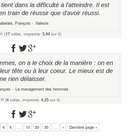
tient dans la difficulté à l'atteindre. Il est
en train de réussir que d'avoir réussi.
abelais, François
−
Valeurs
(
17
votes, moyenne:
3,94
sur 5)
mes, on a le choix de la manière : on en
 leur tête ou à leur coeur. Le mieux est de
ne rien délaisser.
ançois
−
Le management des hommes
(
4
votes, moyenne:
4,25
sur 5)
4
5
…
10
20
30
…
»
Dernière page »