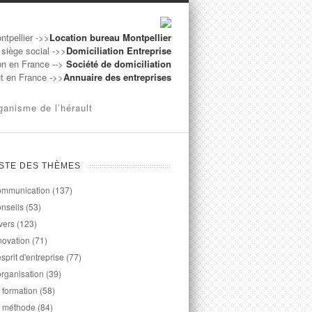
ntpellier ->>
Location bureau Montpellier
 siège social ->>
Domiciliation Entreprise
on en France -->
Société de domiciliation
ut en France ->>
Annuaire des entreprises
ganisme de l’hérault
ISTE DES THÈMES
mmunication
(137)
nseils
(53)
vers
(123)
novation
(71)
esprit d'entreprise
(77)
organisation
(39)
 formation
(58)
 méthode
(84)