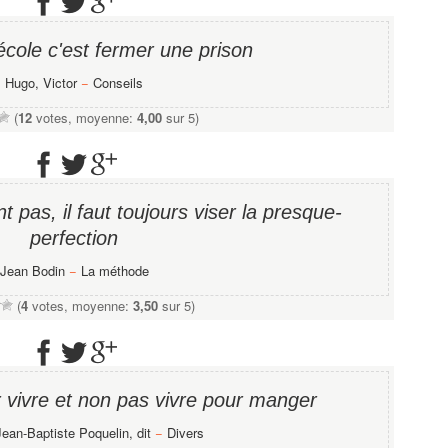
école c'est fermer une prison
Hugo, Victor
−
Conseils
(
12
votes, moyenne:
4,00
sur 5)
t pas, il faut toujours viser la presque-
perfection
Jean Bodin
−
La méthode
(
4
votes, moyenne:
3,50
sur 5)
r vivre et non pas vivre pour manger
Jean-Baptiste Poquelin, dit
−
Divers