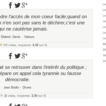
La
La
Le
endre l'accès de mon coeur facile;quand on
Le
n n'en sort pas sans le déchirer,c'est une
Le
qui ne cautérise jamais.
Le
Diderot, Denis
−
Valeurs
Le
Ma
(
11
votes, moyenne:
4,45
sur 5)
St
Va
Vi
it se retrouver dans l’intérêt du politique ;
pare on appel cela tyrannie ou fausse
démocratie.
Jean Bodin
−
Divers
(
2
votes, moyenne:
3,50
sur 5)