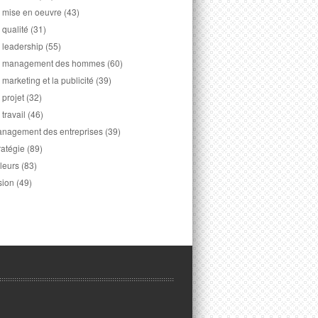
 mise en oeuvre
(43)
 qualité
(31)
 leadership
(55)
 management des hommes
(60)
 marketing et la publicité
(39)
 projet
(32)
 travail
(46)
nagement des entreprises
(39)
ratégie
(89)
leurs
(83)
sion
(49)