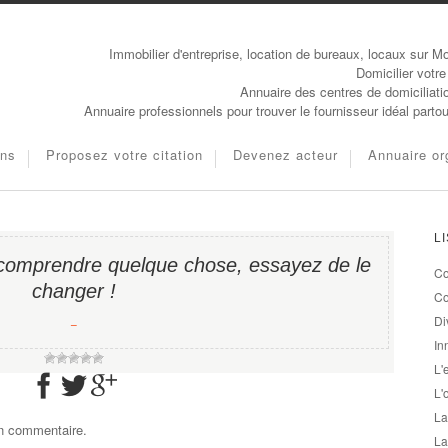
Immobilier d'entreprise, location de bureaux, locaux sur Mo
Domicilier votre
Annuaire des centres de domiciliati
Annuaire professionnels pour trouver le fournisseur idéal parto
ons
Proposez votre citation
Devenez acteur
Annuaire or
L
 comprendre quelque chose, essayez de le
Co
changer !
Co
Di
−
In
L'
L'
La
un commentaire.
La