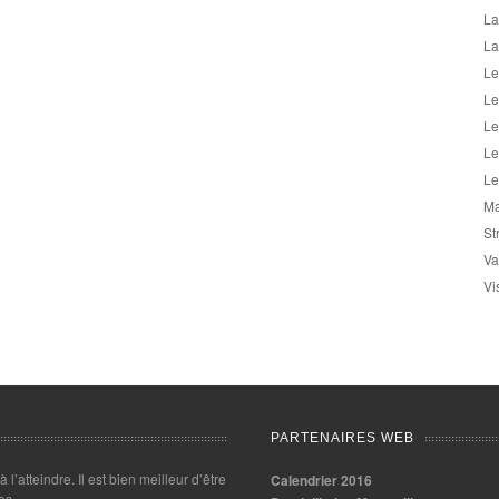
La
La
Le
Le
Le
Le
Le
Ma
St
Va
Vi
PARTENAIRES WEB
 à l’atteindre. Il est bien meilleur d’être
Calendrier 2016
es