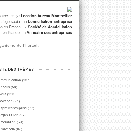
ntpellier ->>
Location bureau Montpellier
 siège social ->>
Domiciliation Entreprise
on en France -->
Société de domiciliation
ut en France ->>
Annuaire des entreprises
ganisme de l’hérault
ISTE DES THÈMES
mmunication
(137)
nseils
(53)
vers
(123)
novation
(71)
esprit d'entreprise
(77)
organisation
(39)
 formation
(58)
 méthode
(84)