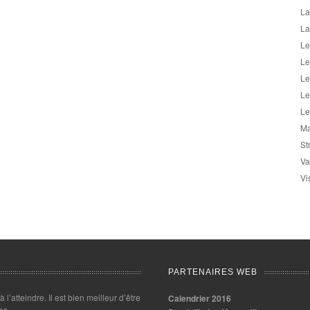
La
La
Le
Le
Le
Le
Le
Ma
St
Va
Vi
PARTENAIRES WEB
 à l’atteindre. Il est bien meilleur d’être
Calendrier 2016
es