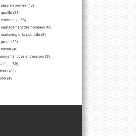
 mise en oeuvre
(43)
 qualité
(31)
 leadership
(55)
 management des hommes
(60)
 marketing et la publicité
(39)
 projet
(32)
 travail
(46)
nagement des entreprises
(39)
ratégie
(89)
leurs
(83)
sion
(49)