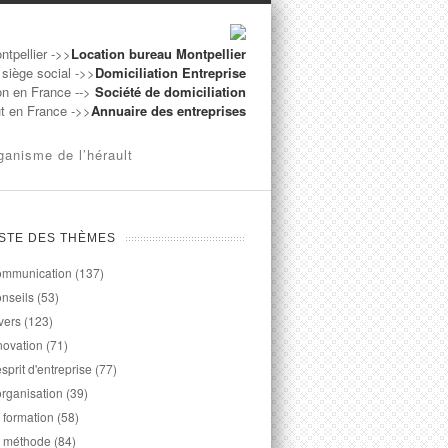
ntpellier ->>
Location bureau Montpellier
 siège social ->>
Domiciliation Entreprise
on en France -->
Société de domiciliation
ut en France ->>
Annuaire des entreprises
ganisme de l’hérault
ISTE DES THÈMES
mmunication
(137)
nseils
(53)
vers
(123)
novation
(71)
esprit d'entreprise
(77)
organisation
(39)
 formation
(58)
 méthode
(84)