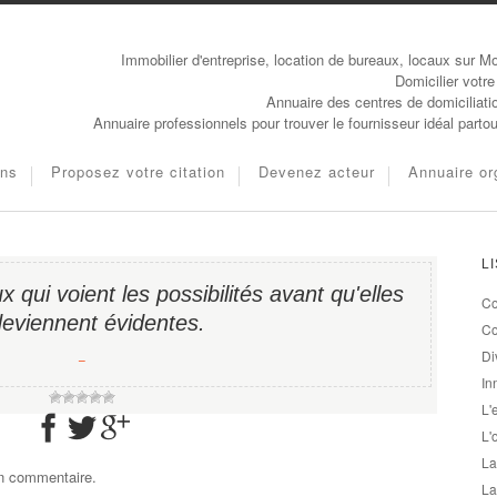
Immobilier d'entreprise, location de bureaux, locaux sur Mo
Domicilier votre
Annuaire des centres de domiciliati
Annuaire professionnels pour trouver le fournisseur idéal parto
ons
Proposez votre citation
Devenez acteur
Annuaire or
L
x qui voient les possibilités avant qu'elles
Co
eviennent évidentes.
Co
Di
−
In
L'
L'
La
un commentaire.
La