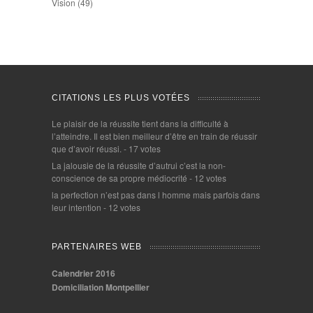
Vision
(49)
CITATIONS LES PLUS VOTÉES
Le plaisir de la réussite tient dans la difficulté à
l’atteindre. Il est bien meilleur d’être en train de réussir
que d’avoir réussi.
- 17 votes
La jalousie de la réussite d’autrui c’est la non-
conscience de sa propre médiocrité
- 12 votes
la perfection n’est pas dans l homme mais parfois dans
leur intention
- 12 votes
PARTENAIRES WEB
Calendrier 2016
Domiciliation Montpellier