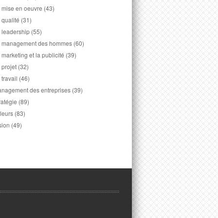
 mise en oeuvre
(43)
 qualité
(31)
 leadership
(55)
 management des hommes
(60)
 marketing et la publicité
(39)
 projet
(32)
 travail
(46)
nagement des entreprises
(39)
ratégie
(89)
leurs
(83)
sion
(49)