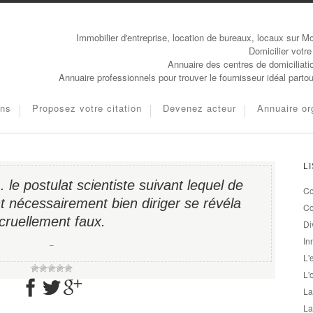
Immobilier d'entreprise, location de bureaux, locaux sur Mo
Domicilier votre
Annuaire des centres de domiciliati
Annuaire professionnels pour trouver le fournisseur idéal parto
ons
Proposez votre citation
Devenez acteur
Annuaire or
L
 le postulat scientiste suivant lequel de
Co
t nécessairement bien diriger se révéla
Co
cruellement faux.
Di
In
−
L'
L'
La
La