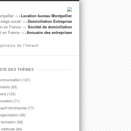
ntpellier ->>
Location bureau Montpellier
 siège social ->>
Domiciliation Entreprise
on en France -->
Société de domiciliation
ut en France ->>
Annuaire des entreprises
ganisme de l’hérault
ISTE DES THÈMES
mmunication
(137)
nseils
(53)
vers
(123)
novation
(71)
esprit d'entreprise
(77)
organisation
(39)
 formation
(58)
 méthode
(84)