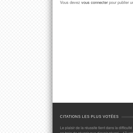
Vous devez
vous connecter
pour publier 
CITATIONS LES PLUS VOTÉES
Le plaisir de la réussite tient dans la difficulté
en train de réussir que d’avoir réussi.
- 17 vot