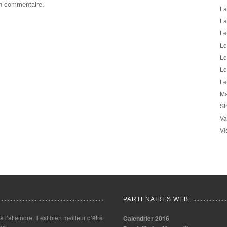
un commentaire.
La
La
Le
Le
Le
Le
Le
Ma
St
Va
Vi
PARTENAIRES WEB
 à l’atteindre. Il est bien meilleur d’être
Calendrier 2016
es