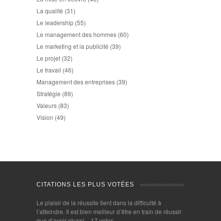
La qualité
(31)
Le leadership
(55)
Le management des hommes
(60)
Le marketing et la publicité
(39)
Le projet
(32)
Le travail
(46)
Management des entreprises
(39)
Stratégie
(89)
Valeurs
(83)
Vision
(49)
CITATIONS LES PLUS VOTÉES
Le plaisir de la réussite tient dans la difficulté à
l’atteindre. Il est bien meilleur d’être en train de réussir
que d’avoir réussi.
- 17 votes