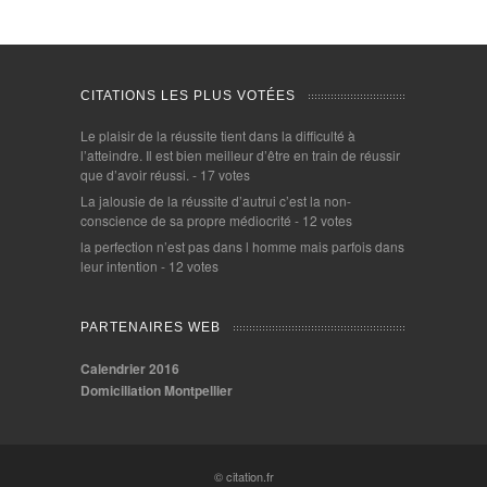
CITATIONS LES PLUS VOTÉES
Le plaisir de la réussite tient dans la difficulté à
l’atteindre. Il est bien meilleur d’être en train de réussir
que d’avoir réussi.
- 17 votes
La jalousie de la réussite d’autrui c’est la non-
conscience de sa propre médiocrité
- 12 votes
la perfection n’est pas dans l homme mais parfois dans
leur intention
- 12 votes
PARTENAIRES WEB
Calendrier 2016
Domiciliation Montpellier
© citation.fr