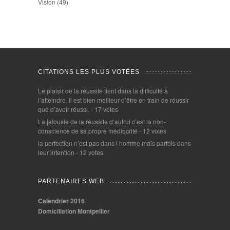
Vision
(49)
CITATIONS LES PLUS VOTÉES
Le plaisir de la réussite tient dans la difficulté à
l’atteindre. Il est bien meilleur d’être en train de réussir
que d’avoir réussi.
- 17 votes
La jalousie de la réussite d’autrui c’est la non-
conscience de sa propre médiocrité
- 12 votes
la perfection n’est pas dans l homme mais parfois dans
leur intention
- 12 votes
PARTENAIRES WEB
Calendrier 2016
Domiciliation Montpellier