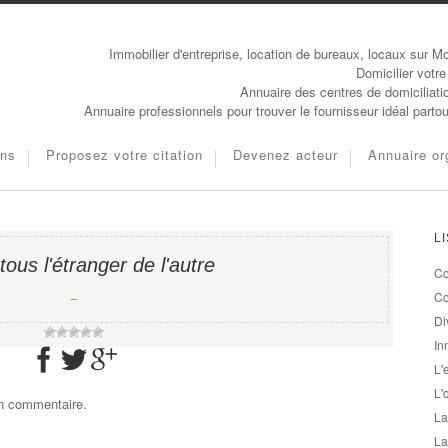
Immobilier d'entreprise, location de bureaux, locaux sur Mo
Domicilier votre
Annuaire des centres de domiciliati
Annuaire professionnels pour trouver le fournisseur idéal parto
ons
Proposez votre citation
Devenez acteur
Annuaire or
L
tous l'étranger de l'autre
Co
−
Co
Di
In
L'
L'
un commentaire.
La
La