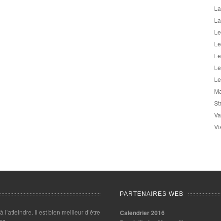
La
La
Le
Le
Le
Le
Le
Ma
St
Va
Vi
PARTENAIRES WEB
 à l’atteindre. Il est bien meilleur d’être
Calendrier 2016
es