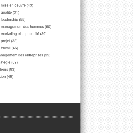
 mise en oeuvre
(43)
 qualité
(31)
 leadership
(55)
 management des hommes
(60)
 marketing et la publicité
(39)
 projet
(32)
 travail
(46)
nagement des entreprises
(39)
ratégie
(89)
leurs
(83)
sion
(49)