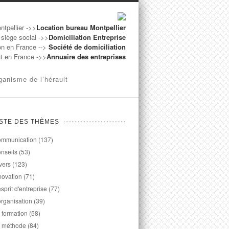
ntpellier ->>
Location bureau Montpellier
 siège social ->>
Domiciliation Entreprise
on en France -->
Société de domiciliation
ut en France ->>
Annuaire des entreprises
ganisme de l’hérault
ISTE DES THÈMES
mmunication
(137)
nseils
(53)
vers
(123)
novation
(71)
esprit d'entreprise
(77)
organisation
(39)
 formation
(58)
 méthode
(84)