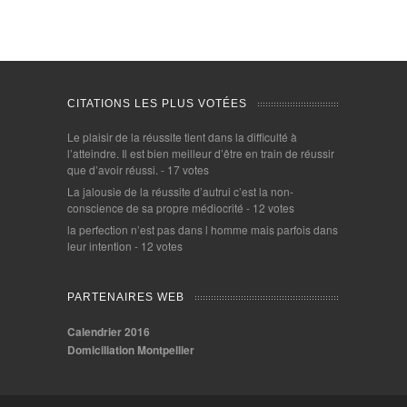
CITATIONS LES PLUS VOTÉES
Le plaisir de la réussite tient dans la difficulté à
l’atteindre. Il est bien meilleur d’être en train de réussir
que d’avoir réussi.
- 17 votes
La jalousie de la réussite d’autrui c’est la non-
conscience de sa propre médiocrité
- 12 votes
la perfection n’est pas dans l homme mais parfois dans
leur intention
- 12 votes
PARTENAIRES WEB
Calendrier 2016
Domiciliation Montpellier