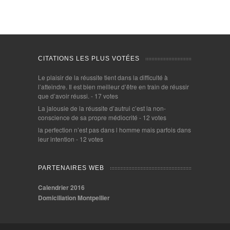
CITATIONS LES PLUS VOTÉES
Le plaisir de la réussite tient dans la difficulté à
l’atteindre. Il est bien meilleur d’être en train de réussir
que d’avoir réussi.
- 17 votes
La jalousie de la réussite d’autrui c’est la non-
conscience de sa propre médiocrité
- 12 votes
la perfection n’est pas dans l homme mais parfois dans
leur intention
- 12 votes
PARTENAIRES WEB
Calendrier 2016
Domiciliation Montpellier