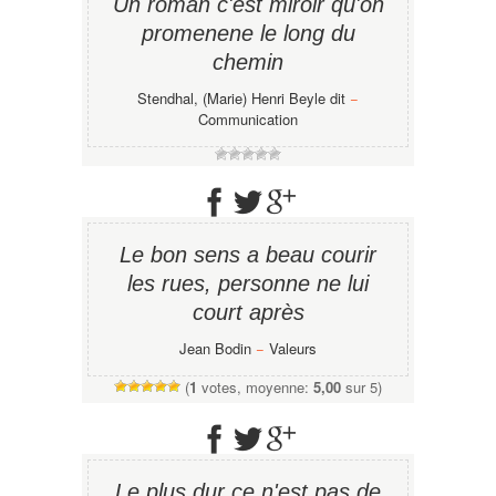
Un roman c'est miroir qu'on
promenene le long du
chemin
Stendhal, (Marie) Henri Beyle dit
−
Communication
Le bon sens a beau courir
les rues, personne ne lui
court après
Jean Bodin
−
Valeurs
(
1
votes, moyenne:
5,00
sur 5)
Le plus dur ce n'est pas de