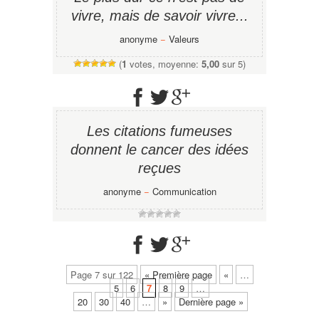
vivre, mais de savoir vivre...
anonyme
−
Valeurs
(
1
votes, moyenne:
5,00
sur 5)
Les citations fumeuses
donnent le cancer des idées
reçues
anonyme
−
Communication
Page 7 sur 122
« Première page
«
…
5
6
7
8
9
…
20
30
40
…
»
Dernière page »